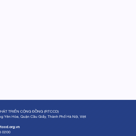
HÁT TRIỂN CỘNG ĐỒNG (RTCCD)
g Yên Hòa, Quận Cầu Giấy, Thành Phố Hà Nội, Việt
rtccd.org.vn
28 0200