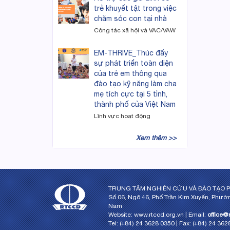
trẻ khuyết tật trong việc
chăm sóc con tại nhà
Công tác xã hội và VAC/VAW
EM-THRIVE_Thúc đẩy
sự phát triển toàn diện
của trẻ em thông qua
đào tạo kỹ năng làm cha
mẹ tích cực tại 5 tỉnh,
thành phố của Việt Nam
Lĩnh vực hoạt động
Xem thêm >>
TRUNG TÂM NGHIÊN CỨU VÀ ĐÀO TẠO P
Số 06, Ngõ 46, Phố Trần Kim Xuyến, Phườn
Nam
Website: www.rtccd.org.vn | Email:
office@
Tel: (+84) 24 3628 0350 | Fax: (+84) 24 36