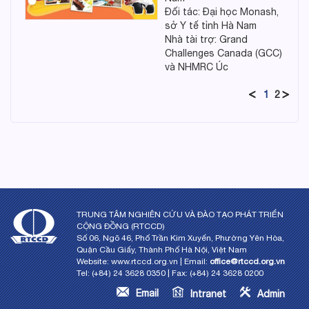
Đối tác: Đại học Monash,
sở Y tế tỉnh Hà Nam
Nhà tài trợ: Grand
Challenges Canada (GCC)
và NHMRC Úc
1
2
TRUNG TÂM NGHIÊN CỨU VÀ ĐÀO TẠO PHÁT TRIỂN
CỘNG ĐỒNG (RTCCD)
Số 06, Ngõ 46, Phố Trần Kim Xuyến, Phường Yên Hòa,
Quận Cầu Giấy, Thành Phố Hà Nội, Việt Nam
Website: www.rtccd.org.vn | Email:
office@rtccd.org.vn
Tel: (+84) 24 3628 0350 | Fax: (+84) 24 3628 0200
Email
Intranet
Admin