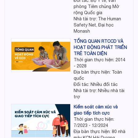
Đối tác: Bộ Y tế, Văn
phòng Tiêm chủng Mở
rộng Quốc gia
Nhà tài trợ: The Human
Safety Net, Đại học
Monash
TỔNG QUAN RTCCD VÀ
HOẠT ĐỘNG PHÁT TRIỂN
TRẺ TOÀN DIỆN
Thời gian thực hiện: 2014
- 2028
Địa bàn thực hiện: Toàn
quốc
Đối tác: Nhiều đối tác
Nhà tài trợ: Nhiều nhà tài
trợ
Kiểm soát cảm xúc và
giao tiếp tích cực
Thời gian thực hiện:
7/2023 - 12/2024
Địa bàn thực hiện: 80 nhà
máy KCN Hải Dương,