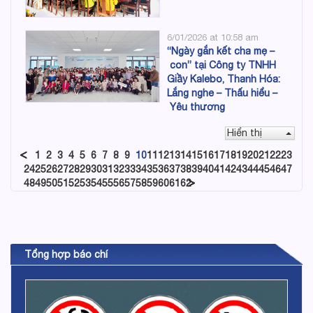
6/01/2026 at 10:58 am
“Ngày gắn kết cha mẹ –
con” tại Công ty TNHH
Giầy Kalebo, Thanh Hóa:
Lắng nghe – Thấu hiểu –
Yêu thương
Hiển thị
1
2
3
4
5
6
7
8
9
10
11
12
13
14
15
16
17
18
19
20
21
22
23
24
25
26
27
28
29
30
31
32
33
34
35
36
37
38
39
40
41
42
43
44
45
46
47
48
49
50
51
52
53
54
55
56
57
58
59
60
61
62
Tổng hợp báo chí