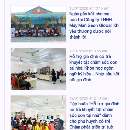
15/01/2026 at 10:15 am
Ngày gắn kết cha mẹ –
con tại Công ty TNHH
May Man Seon Global: Khi
yêu thương được nói
thành lời
13/01/2026 at 3:55 pm
Hỗ trợ gia đình có trẻ
khuyết tật chăm sóc con
tại nhà: Khóa học ngôn
ngữ ký hiệu – Nhịp cầu kết
nối gia đình
12/01/2026 at 2:40 pm
Tập huấn “Hỗ trợ gia đình
có trẻ khuyết tật chăm
sóc con tại nhà” dành
cho phụ huynh có trẻ
Chậm phát triển trí tuệ