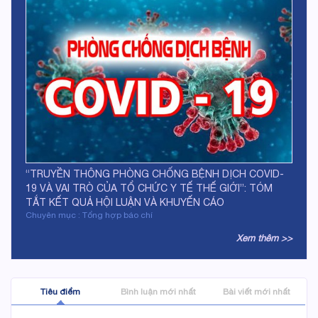
“TRUYỀN THÔNG PHÒNG CHỐNG BỆNH DỊCH COVID-
19 VÀ VAI TRÒ CỦA TỔ CHỨC Y TẾ THẾ GIỚI”: TÓM
TẮT KẾT QUẢ HỘI LUẬN VÀ KHUYẾN CÁO
Chuyên mục : Tổng hợp báo chí
Xem thêm >>
Tiêu điểm
Bình luận mới nhất
Bài viết mới nhất