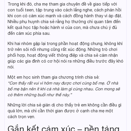
Trong khi đó, cha mẹ tham gia chuyên đề về giao tiếp với
con tuổi teen, tập trung vào cách lắng nghe, cách phản hồi
khi con có cảm xúc mạnh và cách đồng hành thay vì áp đặt.
Nhiều phụ huynh chia sẻ rằng họ thường chỉ quan tâm đến
kết quả học tập hoặc hành vi của con, mà chưa chú ý đủ
đến cảm xúc phía sau.
Khi hai nhóm gặp lại trong phần hoạt động chung, không khí
trở nên sôi nổi nhưng cũng rất xúc động. Những trò chơi
phối hợp, hoạt động viết thông điệp và chia sẻ cảm nhận
giúp các gia đình có cơ hội nói ra những điều trước đây khó
nói.
Một em học sinh tham gia chương trình chia sẻ:
“Con thấy rất vui vì hôm nay được chơi cùng bố mẹ. Ở nhà
bố mẹ bận nên ít khi cả nhà làm gì cùng nhau. Con mong sẽ
có thêm những buổi như thế này.”
Những lời chia sẻ giản dị cho thấy trẻ em không cần điều gì
quá lớn, mà chỉ cần thời gian được ở cạnh cha mẹ một
cách trọn vẹn.
Gắn kết cảm xúc – nền tảng