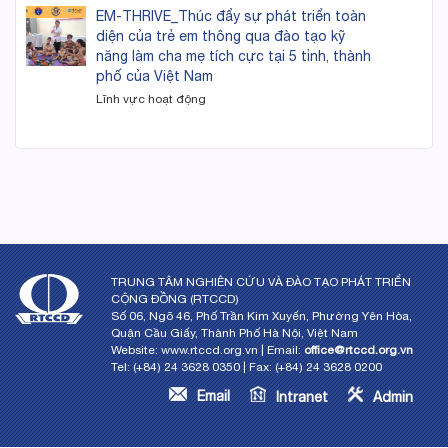
EM-THRIVE_Thúc đẩy sự phát triển toàn
diện của trẻ em thông qua đào tạo kỹ
năng làm cha mẹ tích cực tại 5 tỉnh, thành
phố của Việt Nam
Lĩnh vực hoạt động
TRUNG TÂM NGHIÊN CỨU VÀ ĐÀO TẠO PHÁT TRIỂN
CỘNG ĐỒNG (RTCCD)
Số 06, Ngõ 46, Phố Trần Kim Xuyến, Phường Yên Hòa,
Quận Cầu Giấy, Thành Phố Hà Nội, Việt Nam
Website: www.rtccd.org.vn | Email:
office@rtccd.org.vn
Tel: (+84) 24 3628 0350 | Fax: (+84) 24 3628 0200
Email
Intranet
Admin