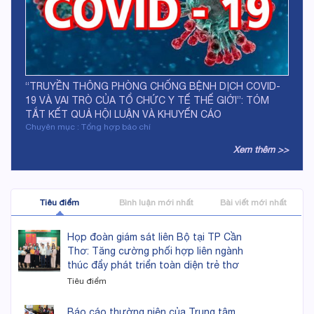
“TRUYỀN THÔNG PHÒNG CHỐNG BỆNH DỊCH COVID-
19 VÀ VAI TRÒ CỦA TỔ CHỨC Y TẾ THẾ GIỚI”: TÓM
TẮT KẾT QUẢ HỘI LUẬN VÀ KHUYẾN CÁO
Chuyên mục : Tổng hợp báo chí
Xem thêm >>
Tiêu điểm
Bình luận mới nhất
Bài viết mới nhất
Họp đoàn giám sát liên Bộ tại TP Cần
Thơ: Tăng cường phối hợp liên ngành
thúc đẩy phát triển toàn diện trẻ thơ
Tiêu điểm
Báo cáo thường niên của Trung tâm