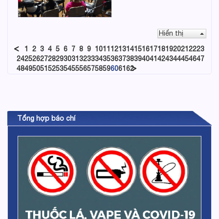
Hiển thị
1
2
3
4
5
6
7
8
9
10
11
12
13
14
15
16
17
18
19
20
21
22
23
24
25
26
27
28
29
30
31
32
33
34
35
36
37
38
39
40
41
42
43
44
45
46
47
48
49
50
51
52
53
54
55
56
57
58
59
60
61
62
Tổng hợp báo chí