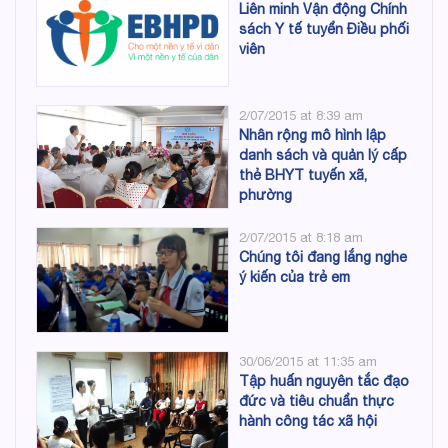
Liên minh Vận động Chính
sách Y tế tuyển Điều phối
viên
2/07/2015 at 8:39 am
Nhân rộng mô hình lập
danh sách và quản lý cấp
thẻ BHYT tuyến xã,
phường
2/07/2015 at 8:18 am
Chúng tôi đang lắng nghe
ý kiến của trẻ em
30/06/2015 at 11:35 am
Tập huấn nguyên tắc đạo
đức và tiêu chuẩn thực
hành công tác xã hội