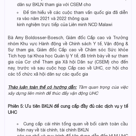
dân sự BKLN tham gia với CSEM cho
Để tìm hiểu về các cuộc tham vấn quốc gia đã diễn
ra vào năm 2021 và 2022 thông qua
kinh nghiệm trực tiếp của Liên minh NCD Malawi
Bà Amy Boldosser-Boesch, Giám đốc Cấp cao và Trưởng
nhóm Khu vực Hành động về Chính sách Y tế, Vận động &
Sự tham gia, Giám đốc Cấp cao về Chăm sóc Sức khỏe
Tích hợp tại Khoa học Quản lý Y tế, đã trình bày về sự tham
gia của Cơ chế Tham gia Xã hội Dân sự (CSEM) cho đến
nay, trước và sau cuộc họp Cấp cao về UHC, cơ hội cho
các tổ chức xã hội dân sự các quốc gia
Thảo luận toàn thể có hướng dẫn:
Tầm quan trọng của việc
xây dựng liên minh để thúc đẩy vận động UHC
Phiên 5: Ưu tiên BKLN để cung cấp đầy đủ các dịch vụ y tế
UHC
Cung cấp cái nhìn tổng quan về bối cảnh toàn cầu
hiện nay về tài chính, tài chính BKLN