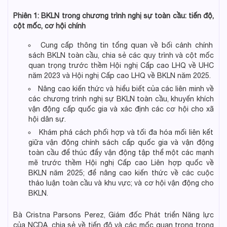
Phiên 1: BKLN trong chương trình nghị sự toàn cầu: tiến độ,
cột mốc, cơ hội chính
Cung cấp thông tin tổng quan về bối cảnh chính
sách BKLN toàn cầu, chia sẻ các quy trình và cột mốc
quan trọng trước thềm Hội nghị Cấp cao LHQ về UHC
năm 2023 và Hội nghị Cấp cao LHQ về BKLN năm 2025.
Nâng cao kiến thức và hiểu biết của các liên minh về
các chương trình nghị sự BKLN toàn cầu, khuyến khích
vận động cấp quốc gia và xác định các cơ hội cho xã
hội dân sự.
Khám phá cách phối hợp và tối đa hóa mối liên kết
giữa vận động chính sách cấp quốc gia và vận động
toàn cầu để thúc đẩy vận động tập thể một các mạnh
mẽ trước thềm Hội nghị Cấp cao Liên hợp quốc về
BKLN năm 2025; để nâng cao kiến thức về các cuộc
thảo luận toàn cầu và khu vực; và cơ hội vận động cho
BKLN.
Bà Cristna Parsons Perez, Giám đốc Phát triển Năng lực
của NCDA, chia sẻ về tiến độ và các mốc quan trọng trong