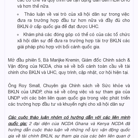
các cơ chế và quy trình để tận dụng dẫn đến HLM UHC
và hơn thế nữa.
Thảo luận về vai trò của xã hội dân sự trong việc
đưa ra trường hợp đầu tư hơn nữa và đầy đủ cho
BKLN ở cấp quốc gia để đạt được UHC.
Khám phá các đóng góp có thể có của các tổ chức
xã hội dân sự để đưa ra trường hợp tài trợ BKLN các
giải pháp phù hợp với bối cảnh quốc gia.
Mở đầu phiên 5, Bà Marijke Kremin, Giám đốc Chính sách &
Vận động của NCDA, chia sẻ về bối cảnh toàn cầu về tài
chính cho BKLN và UHC, quy trình, cập nhật, cơ hội hiện tại.
Ông Roy Small, Chuyên gia Chính sách về Sức khỏe và
BKLN của UNDP, chia sẻ về công việc và sự tham gia của
UNDP với các bên liên quan quốc gia trong việc phát triển
các trường hợp đầu tư và khuyến nghị cho xã hội dân sự
Các cuộc thảo luận nhóm có hướng dẫn với các liên minh
quốc gia:
2 đại diện của NCDA Ghana và Kenya NCDA đã
hướng dẫn cuộc thảo luận về những nỗ lực vận động quốc
gia về tài chính BKLN, sự tham gia của các bên liên quan ở