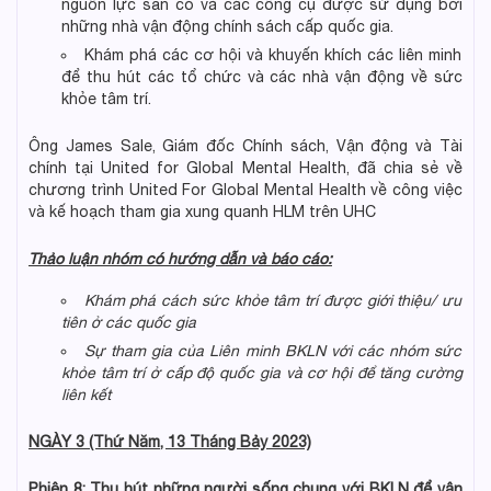
nguồn lực sẵn có và các công cụ được sử dụng bởi
những nhà vận động chính sách cấp quốc gia.
Khám phá các cơ hội và khuyến khích các liên minh
để thu hút các tổ chức và các nhà vận động về sức
khỏe tâm trí.
Ông James Sale, Giám đốc Chính sách, Vận động và Tài
chính tại United for Global Mental Health, đã chia sẻ về
chương trình United For Global Mental Health về công việc
và kế hoạch tham gia xung quanh HLM trên UHC
Thảo luận nhóm có hướng dẫn và báo cáo:
Khám phá cách sức khỏe tâm trí được giới thiệu/ ưu
tiên ở các quốc gia
Sự tham gia của Liên minh BKLN với các nhóm sức
khỏe tâm trí ở cấp độ quốc gia và cơ hội để tăng
cường
liên kết
NGÀY 3 (Thứ Năm, 13 Tháng Bảy 2023)
Phiên
8: Thu hút những người sống chung với BKLN để
vận