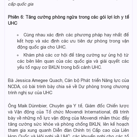
cấp quốc gia
Phiên 6: Tăng cường phòng ngừa trong các gói lợi ích y tế
UHC
Cùng nhau xác định các phương pháp hay nhất để
kết hợp và xác định các ưu tiên dự phòng trong vận
động quốc gia cho UHC.
Khám phá các cơ hội để tăng cường sự ủng hộ từ
các bên liên quan của các quốc gia và giải quyết các
yếu tố nguy cơ BKLN trong bối cảnh UHC.
Bà Jessica Amegee Quach, Cán bộ Phát triển Năng lực của
NCDA, có bài trình bày chia sẻ về Dự phòng trong chương
trình nghị sự của UHC
Ông Maik Dünnbier, Chuyên gia Y tế, Giám đốc Chiến lược
và Vận động của Tổ chức Movendi International, đã trình
bày về những nỗ lực vận động của Movendi nhằm thúc đẩy
tăng cường sức khỏe và phòng chống BKLN, lên kế hoạch
tham gia xung quanh Diễn đàn Chính trị Cấp cao của Liên
Hợp Quốc và Hội nghị về UHC, các khuyến nghị cho các tổ