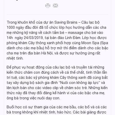
Trong khuôn khổ của dự án Saving Brains – Câu lạc bộ
1000 ngày đầu đời đã tổ chức lớp học hướng dẫn các cha
mẹ những kỹ năng về cách tắm bé – massage cho bé vào
14h ngày 24/03/2019, tại bán đảo Linh Đàm. Lớp học được
phòng khám Cây thông xanh phối hợp cùng Moon Spa (Spa
dành cho các mẹ bầu) hỗ trợ mở thí điểm dành cho các bậc
cha mẹ trên địa bàn Hà Nội, và được sự hưởng ứng rất
nhiệt tình.
Để phục vụ hoạt động của câu lạc bộ và truyền tải những
kiến thức chăm con đúng cách về cả thể chất, tinh thần lẫn
trí tuệ, các bác sỹ phòng khám Cây thông xanh đã cùng bắt
tay xây dựng bộ sách gia đình “Nuôi con không áp lực” và
lên kịch bản cho các video clip về chăm sóc trẻ. Những kiến
thức này đã thay đổi đáng kể hành vi của các bậc cha mẹ,
ông bà trong việc nuôi dạy con.
Buổi học có sự tham gia của các mẹ bầu, các bố và cả các
bà trong không khí nhiệt tình, háo hức. Các bài giảng được