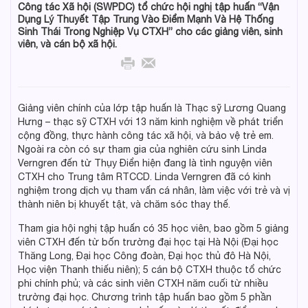
Công tác Xã hội (SWPDC) tổ chức hội nghị tập huấn “Vận
Dụng Lý Thuyết Tập Trung Vào Điểm Mạnh Và Hệ Thống
Sinh Thái Trong Nghiệp Vụ CTXH” cho các giảng viên, sinh
viên, và cán bộ xã hội.
Giảng viên chính của lớp tập huấn là Thạc sỹ Lương Quang
Hưng – thạc sỹ CTXH với 13 năm kinh nghiệm về phát triển
cộng đồng, thực hành công tác xã hội, và bảo vệ trẻ em.
Ngoài ra còn có sự tham gia của nghiên cứu sinh Linda
Verngren đến từ Thụy Điển hiện đang là tình nguyện viên
CTXH cho Trung tâm RTCCD. Linda Verngren đã có kinh
nghiệm trong dịch vụ tham vấn cá nhân, làm việc với trẻ và vị
thành niên bị khuyết tật, và chăm sóc thay thế.
Tham gia hội nghị tập huấn có 35 học viên, bao gồm 5 giảng
viên CTXH đến từ bốn trường đại học tại Hà Nội (Đại học
Thăng Long, Đại học Công đoàn, Đại học thủ đô Hà Nội,
Học viện Thanh thiếu niên); 5 cán bộ CTXH thuộc tổ chức
phi chính phủ; và các sinh viên CTXH năm cuối từ nhiều
trường đại học. Chương trình tập huấn bao gồm 5 phần