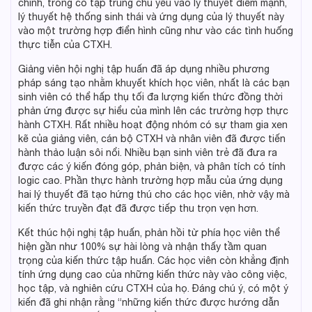
chính, trong có tập trung chủ yếu vào lý thuyết điểm mạnh,
lý thuyết hệ thống sinh thái và ứng dụng của lý thuyết này
vào một trường hợp điển hình cũng như vào các tình huống
thực tiễn của CTXH.
Giảng viên hội nghị tập huấn đã áp dụng nhiều phương
pháp sáng tạo nhằm khuyết khích học viên, nhất là các bạn
sinh viên có thể hấp thụ tối đa lượng kiến thức đồng thời
phản ứng được sự hiểu của mình lên các trường hợp thực
hành CTXH. Rất nhiều hoạt động nhóm có sự tham gia xen
kẽ của giảng viên, cán bộ CTXH và nhân viên đã được tiến
hành thảo luận sôi nổi. Nhiều bạn sinh viên trẻ đã đưa ra
được các ý kiến đóng góp, phản biện, và phân tích có tính
logic cao. Phần thực hành trường hợp mẫu của ứng dụng
hai lý thuyết đã tạo hứng thú cho các học viên, nhờ vậy mà
kiến thức truyền đạt đã được tiếp thu trọn vẹn hơn.
Kết thúc hội nghị tập huấn, phản hồi từ phía học viên thể
hiện gần như 100% sự hài lòng và nhận thấy tầm quan
trọng của kiến thức tập huấn. Các học viên còn khẳng định
tính ứng dụng cao của những kiến thức này vào công việc,
học tập, và nghiên cứu CTXH của họ. Đáng chú ý, có một ý
kiến đã ghi nhận rằng “những kiến thức được hướng dẫn