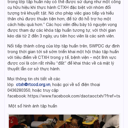
trong lớp tập huấn này có thể được sử dụng như một công
cụ hữu hiệu khi thực hành CTXH đặc biệt với nhóm đối
tượng trẻ khuyết tật. Nó cho phép việc giao tiếp và hiểu
thân chủ được thuận tiện hơn, để từ đó hỗ trợ họ một
cách hiệu quả hơn.” Các học viên đều bày tỏ nguyện vọng
được tham dự các khóa tập huấn tương tự, với thời gian
kéo dài từ 2 đến 3 ngày, ưu tiên học viên là các sinh viên.
Nối tiếp thành công của lớp tập huấn trên, SWPDC dự định
trong thời gian tới sẽ sớm triển khai một hội thảo tập huấn
với tiêu điểm về CTXH trong y tế, bệnh viện – một lĩnh vực
được coi là còn rất nhiều “đất” để khai thác về cả mặt lý
thuyết lẫn cơ sở thực hành.
Mọi thông tin chi tiết về các
lớp
ctxh@rtccd.org.vn
, hoặc gọi về số điện thoại
0436280350, hoặc truy cập
facebook: https://www.facebook.com/daotaoctxh/?fref=ts
Một số hình ảnh tập huấn