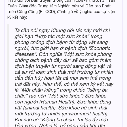
Trao đổi với ban truyền thông của NCDs-VN, BS.TS. Trần
Tuấn, Giám đốc Trung tâm Nghiên cứu và Đào tạo Phát
triển Cộng đồng (RTCCD), đánh giá về ý nghĩa của sự kiện
ký kết này:
Ta cần nói ngay Khung đối tác này mới chỉ
giới hạn “Hợp tác một sức khỏe” trong
phòng chống dịch bệnh từ động vật sang
người, tức giới hạn ở bệnh dịch “Zoonotic
diseases”. Còn nghĩa “Một sức khỏe phòng
chống dịch bệnh đầy đủ” sẽ bao gồm thêm
dịch bện truyền từ người sang động vật và
cả sự rối loạn sinh thái môi trường tự nhiên
dẫn đến hủy hoại tất cả mọi sinh thể trong
trái đất này. Như thế, có thể xem ký kết này
là “Một chân kiềng” trong chiếc “kiềng ba
chân” tạo nên “Một sức khỏe”: Sức khỏe
con người (Human Health), Sức khỏe động
vật (animal health), Sức khỏe hệ sinh thái
môi trường tự nhiên (environment health).
Khi nào có “Kiềng ba chân” thì lúc ấy mới
bền vững. Nghĩa là, cố gắng gắn kết đại