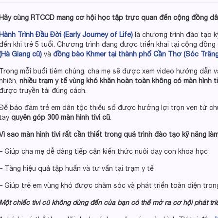
Hãy cùng RTCCD mang cơ hội học tập trực quan đến cộng đồng dân 
Hành Trình Đầu Đời (Early Journey of Life)
là chương trình đào tạo k
đến khi trẻ 5 tuổi. Chương trình đang được triển khai tại cộng đồng
(Hà Giang cũ)
và
đồng bào Khmer
tại thành phố Cần Thơ (Sóc Trăng
Trong mỗi buổi tiêm chủng, cha mẹ sẽ được xem video hướng dẫn và
nhiên,
nhiều trạm y tế vùng khó khăn hoàn toàn không có màn hình ti
được truyền tải đúng cách.
Để bảo đảm trẻ em dân tộc thiểu số được hưởng lợi trọn vẹn từ c
tay
quyên góp 300 màn hình tivi cũ
.
Vì sao màn hình tivi rất cần thiết trong quá trình đào tạo kỹ năng l
– Giúp cha mẹ dễ dàng tiếp cận kiến thức nuôi dạy con khoa học
– Tăng hiệu quả tập huấn và tư vấn tại trạm y tế
– Giúp trẻ em vùng khó được chăm sóc và phát triển toàn diện tron
Một chiếc tivi cũ không dùng đến của bạn có thể mở ra cơ hội phát tri