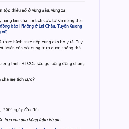
tộc thiểu số ở vùng sâu, vùng xa
ỹ năng làm cha mẹ tích cực từ khi mang thai
đồng bào H’Mông
ở Lai Châu, Tuyên Quang
 cũ)
.
 thực hành trực tiếp cùng cán bộ y tế. Tuy
vi
, khiến các nội dung trực quan không thể
hương trình, RTCCD kêu gọi cộng đồng chung
àm cha mẹ tích cực?
g 2.000 ngày đầu đời
ển trọn vẹn cho hàng trăm trẻ em.