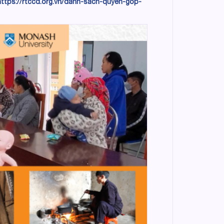
https://rtccd.org.vn/danh-sach-quyen-gop-