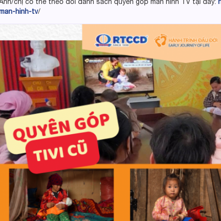
Anh/chị có thể theo dõi danh sách quyên góp màn hình TV tại đây:
man-hinh-tv
/