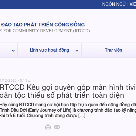
NGÔN NGỮ :
VIE
 ĐÀO TẠO PHÁT TRIỂN CỘNG ĐỒNG
E FOR COMMUNITY DEVELOPMENT (RTCCD)
Lĩnh vực hoạt động
Thư viện
4/12/2025 - 5:13 pm
RTCCD Kêu gọi quyên góp màn hình tivi 
dân tộc thiểu số phát triển toàn diện
Hãy cùng RTCCD mang cơ hội học tập trực quan đến cộng đồng dân 
Trình Đầu Đời (Early Journey of Life) là chương trình đào tạo kỹ năn
khi trẻ 5 tuổi. Chương trình đang được […]