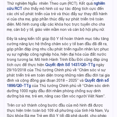
Thử nghiệm Ngẫu nhiên Theo cụm (RCT). Kết quả
nghiên
cứu RCT
cho thấy mô hình có sự tác động tích cực đến
các chỉ số phát triển của trẻ và thúc đẩy sự thay đổi hành
vi của cha mẹ, góp phần thúc đẩy sự phát triển trẻ toàn
diện. Mô hình cung cấp các khóa học trực tuyến cho cha
mẹ, cán bộ y tế, giáo viên mầm non và cán bộ hội phụ nữ.
Đây là sáng kiến tốt giúp Bộ Y tế hoàn thành mục tiêu tăng
cường năng lực hệ thống chăm sóc y tế ban đầu đã đề ra,
góp phần đáp ứng nhu cầu phát triển nguồn nhân lực phục
vụ sự nghiệp công nghiệp hóa, hiện đại hóa của đất nước
trong tương lai. Mô hình Hành Trình Đầu Đời cũng đáp ứng
tích cực để thực hiện
Quyết định Số 1437/QĐ-TTg
ngày
29/10/2018 của Thủ tướng Chính phủ về “Chăm sóc vì sự
phát triển trẻ em toàn diện trong những năm đầu đời tại gia
đình và cộng đồng giai đoạn 2018 – 2025” và
Quyết định số
1896/QĐ-TTg
của Thủ tướng Chính phủ về “Chăm sóc dinh
dưỡng 1000 ngày đầu đời nhằm phòng chống suy dinh
dưỡng bà mẹ, trẻ em, nâng cao tầm vóc người Việt Nam”.
Trên cơ sở thành công bước đầu của mô hình đã được
thực hiện trên toàn bộ 109 xã phường của tỉnh Hà Nam, Vụ
Sức khỏe Bà mẹ Trẻ em (Bộ Y tế) đã phê duyệt, cho phép