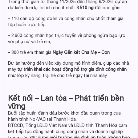
Trong thời gian từ tháng 11/2025 đến tháng 6/2026, dự án
dự kiến đem lại lợi ích cho ít nhất
3.510 người
, bao gồm:
– 110 cán bộ công đoàn và công nhân chủ chốt tham gia
tập huấn trực tiếp;
– 2.600 công nhân học trực tuyến về phòng ngừa bạo lực
với phụ nữ và trẻ em;
– 800 trẻ em tham gia
Ngày Gắn kết Cha Mẹ – Con
.
Dự án hướng đến việc xây dựng mô hình điểm, giúp các nhà
máy
tự triển khai các hoạt động hỗ trợ gia đình công nhân
,
như lớp kỹ năng, trại hè cho trẻ ngay tại nhà máy.
Kết nối – Lan tỏa – Phát triển bền
vững
Buổi tập huấn đánh dấu bước khởi đầu quan trọng của
hành trình No-VAC tại Thanh Hóa.
RTCCD, Tổng LĐLĐ Việt Nam và LĐLĐ tỉnh Thanh Hóa cam
kết tiếp tục đồng hành cùng công nhân và doanh nghiệp
trong việc
xây dựng môi trường gia đình an toàn, không bạo