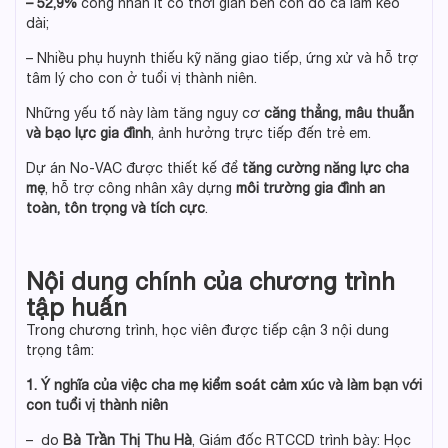
– 52,9%
công nhân ít có thời gian bên con do ca làm kéo
dài;
– Nhiều phụ huynh thiếu kỹ năng giao tiếp, ứng xử và hỗ trợ
tâm lý cho con ở tuổi vị thành niên.
Những yếu tố này làm tăng nguy cơ
căng thẳng, mâu thuẫn
và bạo lực gia đình
, ảnh hưởng trực tiếp đến trẻ em.
Dự án No-VAC được thiết kế để
tăng cường năng lực cha
mẹ
, hỗ trợ công nhân xây dựng
môi trường gia đình an
toàn, tôn trọng và tích cực
.
Nội dung chính của chương trình
tập huấn
Trong chương trình, học viên được tiếp cận 3 nội dung
trọng tâm:
1. Ý nghĩa của việc cha mẹ kiểm soát cảm xúc và làm bạn với
con tuổi vị thành niên
– do
Bà Trần Thị Thu Hà
, Giám đốc RTCCD trình bày: Học