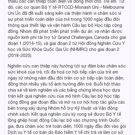
thiếu các can thiệp toàn diện và đồng thời cho Trẻ em. Từ
đó, các cơ quan Bộ Y tế-RTCCD-Monash Uni – Melbourne
Uni Úc đã đề xuất sáng kiến cải thiện hành vi chăm sóc vì
sự phát triển toàn diện của trẻ trong 1000 ngày đầu đời
thông qua thiết lập và vận hành Câu lạc bộ Học tập cộng
đồng. Nhóm đã phát triển phát triển dự án, và nhận được
nguồn kinh phí tài trợ từ Grand Challenges Canada cho giai
đoạn 1 (2014-15), và giai đoạn 2 từ Hội đồng Nghiên Cứu Y
học và Sức Khỏe Quốc Gia Úc (NHMRC) cho giai đoạn 2
(2018-2020).
Nghiên cứu can thiệp này hướng tới sự đảm bảo chăm sóc
sức khoẻ của trẻ, tối đa hoá cơ hội tiếp cận của trẻ em
ngay từ những năm đầu đời trên cơ sở tiếp cận toàn diện,
đồng thời nhiều yếu tố ảnh hưởng đến trẻ. Buổi hội thảo
chia sẻ về kinh nghiệm và các bằng chứng khoa học dựa
trên kết quả nghiên cứu của mô hình Câu lạc bộ học tập
cộng đồng giai đoạn đầu và mở ra cơ hội hợp tác giữa các
bên trong xây dựng Nhóm hỗ trợ Kỹ thuật và Vận động
chính sách. Kết quả nghiên cứu kỳ vọng sẽ được Bộ Y tế
lồng ghép hoạt động Câu lạc bộ vào chương trình Quốc
gia, đưa chăm sóc trẻ toàn diện, 1000 ngày đầu đời vào gói
Dịch vụ Y tế cơ bản do Bảo hiểm Y tế chi trả và làm cơ sở