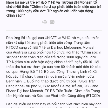
khỏe bà mẹ và trẻ em (Bộ Y tế) và Trường ĐH Monash tổ
chức Hội thảo “Chăm sóc vì sự phát triển toàn diện của trẻ
trong 1000 ngày đầu đời: Từ nghiên cứu đến vận động
chính sách”
Đáp ứng lời kêu gọi của UNICEF và WHO và mục tiêu thiên
niên kỷ sắp tới trong phát triển bền vững. Trung tâm
RTCCD cùng với Bộ Y tế và Đại học Melbourne, Monash
của Australia cùng phối hợp tổ chức Hội thảo “Chăm sóc vì
sự phát triển toàn diện của trẻ trong 1000 ngày đầu đời:
Từ Nghiên cứu đến Vận động chính sách” ngày 05/10. Hội
thảo thu hút sự tham gia của hơn 80 khách mời đến từ các
cơ quan Đảng, Bộ Y tế, Bộ Lao động, Thương binh và Xã
hội, các Tổ chức trong và ngoài nước, Viện nghiên cứu,
Bệnh viện … Buổi hội thảo được chủ trì bởi TS.BS Trần
Đăng Khoa- Vụ phó Vụ Sức Khoẻ Bà mẹ Trẻ em, GS. Jane
Fisher-Đại học Monash, TS.BS Trần Tuấn- Giám đốc Trung
tâm Nghiên cứu và Đào tạo Phát triển Cộng đồng (RTCCD).
Các đại biểu đã trình bày về bối cảnh Việt Nam hiện nay còn