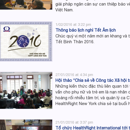
giải pháp ngăn cản sự can thiệp bảo vệ
Việt Nam.
1/02/2016 at 3:22 pm
Thông báo lịch nghỉ Tết Âm lịch
Chúc quý vị một năm mới an khang và t
Tết Bính Thân 2016.
27/01/2016 at 4:34 pm
Hội thảo “Chia sẻ về Công tác Xã hội t
Những kiến thức đặc thù liên quan tới 
vấn cho phụ nữ và trẻ em là nạn nhân 
hoảng rối nhiễu tâm trí, và quản lý c
HealthRight New York chia sẻ tại buổi 
21/01/2016 at 3:37 pm
Tổ chức HealthRight International tớ