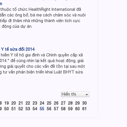
am
thuộc tổ chức HealthRight International đã
dẫn các ông bố, bà mẹ cách chăm sóc và nuôi
 tiếp đi thăm nhà những thành viên tích cực
t động của dự án.
 Y tế sửa đổi 2014
iểm Y tế hộ gia đình và Chính quyền cấp xã
014." để cùng nhìn lại kết quả hoạt động, giải
ng giải quyết cho các vấn đề tồn tại sau một
g tư vấn phản biện triển khai Luật BHYT sửa
Hiển thị
8
19
20
21
22
23
24
25
26
27
28
29
30
9
50
51
52
53
54
55
56
57
58
59
60
61