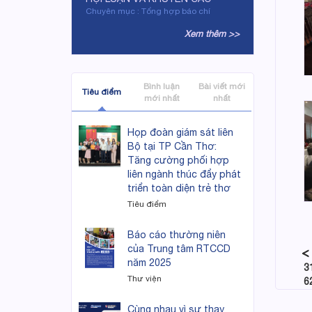
Chuyên mục : Tổng hợp báo chí
Xem thêm >>
Bình luận
Bài viết mới
Tiêu điểm
mới nhất
nhất
Họp đoàn giám sát liên
Bộ tại TP Cần Thơ:
Tăng cường phối hợp
liên ngành thúc đẩy phát
triển toàn diện trẻ thơ
Tiêu điểm
Báo cáo thường niên
của Trung tâm RTCCD
năm 2025
3
Thư viện
6
Cùng nhau vì sự thay