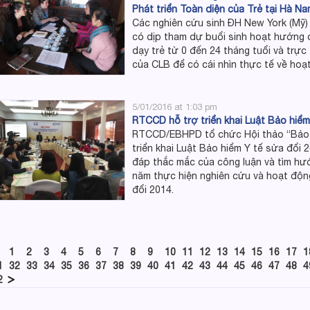
Phát triển Toàn diện của Trẻ tại Hà N
Các nghiên cứu sinh ĐH New York (Mỹ) 
có dịp tham dự buổi sinh hoạt hướng 
dạy trẻ từ 0 đến 24 tháng tuổi và trực
của CLB để có cái nhìn thực tế về hoạ
5/01/2016 at 1:03 pm
RTCCD hỗ trợ triển khai Luật Bảo hiểm
RTCCD/EBHPD tổ chức Hội thảo “Bảo h
triển khai Luật Bảo hiểm Y tế sửa đổi 2
đáp thắc mắc của công luận và tìm hướ
năm thực hiện nghiên cứu và hoạt độn
đổi 2014.
1
2
3
4
5
6
7
8
9
10
11
12
13
14
15
16
17
1
1
32
33
34
35
36
37
38
39
40
41
42
43
44
45
46
47
48
4
2