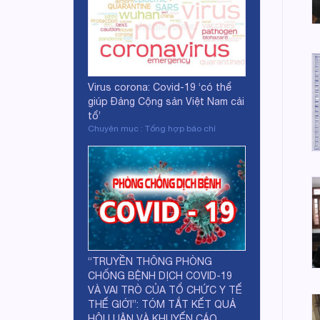
Virus corona: Covid-19 ‘có thể
giúp Đảng Cộng sản Việt Nam cải
tổ’
Chuyên mục : Tổng hợp báo chí
“TRUYỀN THÔNG PHÒNG
CHỐNG BỆNH DỊCH COVID-19
VÀ VAI TRÒ CỦA TỔ CHỨC Y TẾ
THẾ GIỚI”: TÓM TẮT KẾT QUẢ
HỘI LUẬN VÀ KHUYẾN CÁO