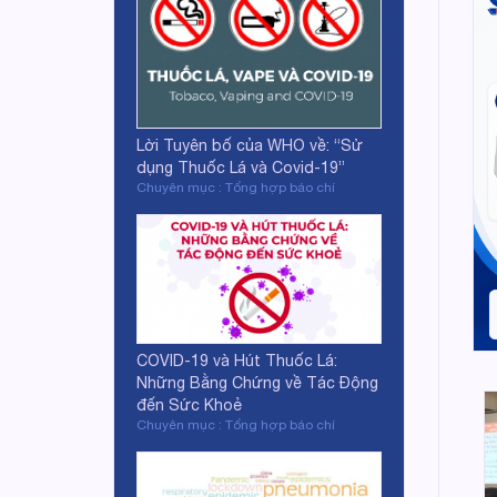
Lời Tuyên bố của WHO về: “Sử
dụng Thuốc Lá và Covid-19”
Chuyên mục : Tổng hợp báo chí
COVID-19 và Hút Thuốc Lá:
Những Bằng Chứng về Tác Động
đến Sức Khoẻ
Chuyên mục : Tổng hợp báo chí