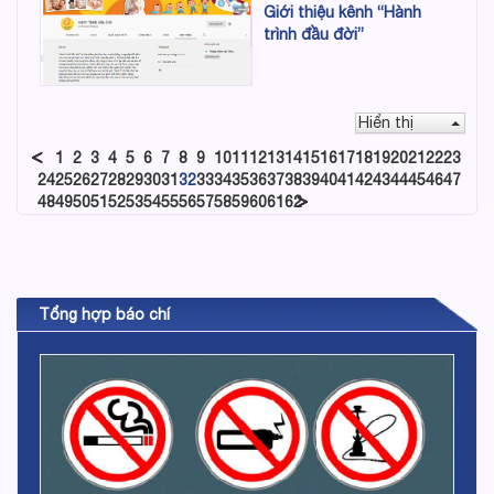
Giới thiệu kênh “Hành
trình đầu đời”
Hiển thị
1
2
3
4
5
6
7
8
9
10
11
12
13
14
15
16
17
18
19
20
21
22
23
24
25
26
27
28
29
30
31
32
33
34
35
36
37
38
39
40
41
42
43
44
45
46
47
48
49
50
51
52
53
54
55
56
57
58
59
60
61
62
Tổng hợp báo chí