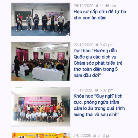
28/12/2020 at 11:48 am
Học sơ cấp cứu để tự tin
cho con ăn dặm
22/12/2020 at 2:40 pm
Dự thảo “Hướng dẫn
Quốc gia các dịch vụ
Chăm sóc phát triển trẻ
thơ toàn diện trong 5
năm đầu đời”
11/11/2020 at 5:07 pm
Khóa học “Suy nghĩ tích
cực, phòng ngừa trầm
cảm lo âu trong quá trình
mang thai và sau sinh”
7/07/2020 at 5:42 pm