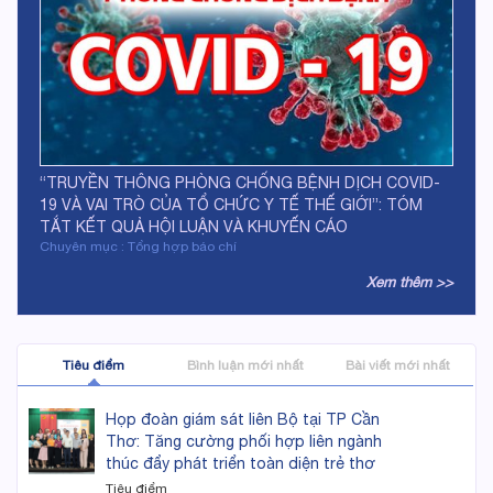
“TRUYỀN THÔNG PHÒNG CHỐNG BỆNH DỊCH COVID-
19 VÀ VAI TRÒ CỦA TỔ CHỨC Y TẾ THẾ GIỚI”: TÓM
TẮT KẾT QUẢ HỘI LUẬN VÀ KHUYẾN CÁO
Chuyên mục : Tổng hợp báo chí
Xem thêm >>
Tiêu điểm
Bình luận mới nhất
Bài viết mới nhất
Họp đoàn giám sát liên Bộ tại TP Cần
Thơ: Tăng cường phối hợp liên ngành
thúc đẩy phát triển toàn diện trẻ thơ
Tiêu điểm