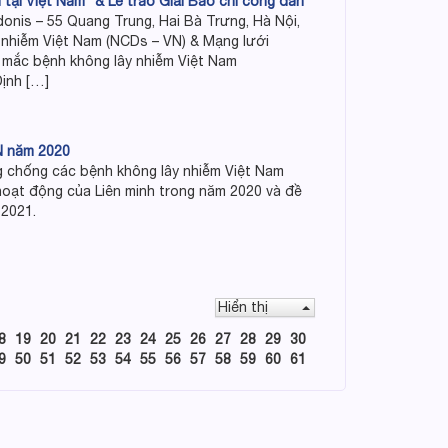
tại Việt Nam” & Lễ trao Giải Báo chí công dân
onis – 55 Quang Trung, Hai Bà Trưng, Hà Nội,
 nhiễm Việt Nam (NCDs – VN) & Mạng lưới
 mắc bệnh không lây nhiễm Việt Nam
ịnh […]
N năm 2020
g chống các bệnh không lây nhiễm Việt Nam
hoạt động của Liên minh trong năm 2020 và đề
 2021.
Hiển thị
8
19
20
21
22
23
24
25
26
27
28
29
30
9
50
51
52
53
54
55
56
57
58
59
60
61