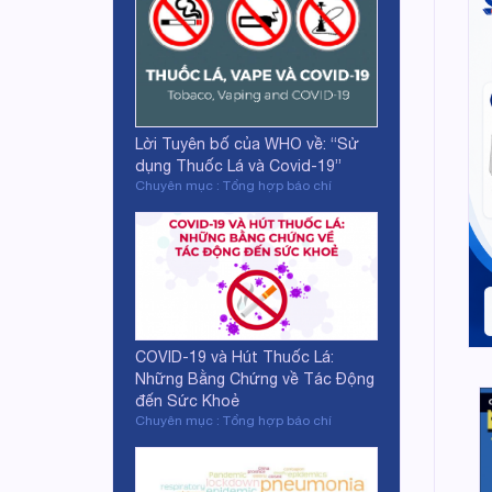
Lời Tuyên bố của WHO về: “Sử
dụng Thuốc Lá và Covid-19”
Chuyên mục : Tổng hợp báo chí
COVID-19 và Hút Thuốc Lá:
Những Bằng Chứng về Tác Động
đến Sức Khoẻ
Chuyên mục : Tổng hợp báo chí