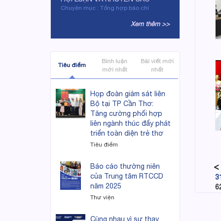
Chuyên mục : Tổng hợp báo chí
Xem thêm >>
Bình luận
Bài viết mới
Tiêu điểm
mới nhất
nhất
Họp đoàn giám sát liên
Bộ tại TP Cần Thơ:
Tăng cường phối hợp
liên ngành thúc đẩy phát
triển toàn diện trẻ thơ
Tiêu điểm
Báo cáo thường niên
của Trung tâm RTCCD
3
năm 2025
6
Thư viện
Cùng nhau vì sự thay