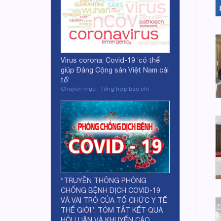
Virus corona: Covid-19 ‘có thể
giúp Đảng Cộng sản Việt Nam cải
tổ’
Chuyên mục : Tổng hợp báo chí
“TRUYỀN THÔNG PHÒNG
CHỐNG BỆNH DỊCH COVID-19
VÀ VAI TRÒ CỦA TỔ CHỨC Y TẾ
THẾ GIỚI”: TÓM TẮT KẾT QUẢ
HỘI LUẬN VÀ KHUYẾN CÁO