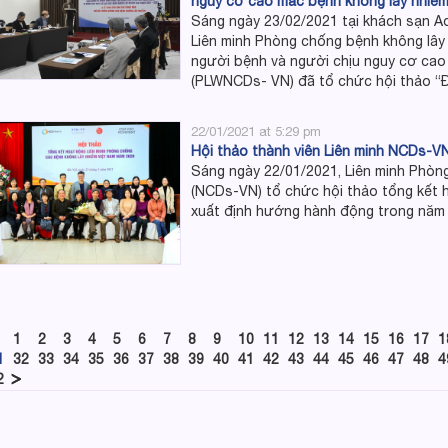
nguy cơ cao mắc bệnh không lây nhiễm 
Sáng ngày 23/02/2021 tại khách sạn Ad
Liên minh Phòng chống bệnh không lây
người bệnh và người chịu nguy cơ cao
(PLWNCDs- VN) đã tổ chức hội thảo “Đ
22/01/2021 at 5:29 pm
Hội thảo thành viên Liên minh NCDs-V
Sáng ngày 22/01/2021, Liên minh Phòn
(NCDs-VN) tổ chức hội thảo tổng kết 
xuất định hướng hành động trong năm
1
2
3
4
5
6
7
8
9
10
11
12
13
14
15
16
17
1
1
32
33
34
35
36
37
38
39
40
41
42
43
44
45
46
47
48
4
2