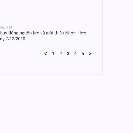
ng y tế
o huy động nguồn lực và giới thiệu Nhóm Hợp
gày 7/12/2010
1
2
3
4
5