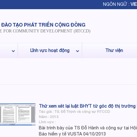
NGÔN NGỮ :
VIE
 ĐÀO TẠO PHÁT TRIỂN CỘNG ĐỒNG
E FOR COMMUNITY DEVELOPMENT (RTCCD)
Lĩnh vực hoạt động
Thư viện
Thử xem xét lại luật BHYT từ góc độ thị trường b
Tác giả : TS. Đỗ Thịnh và cộng sự RTCCD
Năm : 2013
Lĩnh vực :
Bài trình bày của TS Đỗ Hành và cộng sự tại Hội
Bảo hiểm y tế VUSTA 04/10/2013