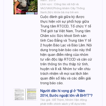
Năm : 2013
Lĩnh vực : Công tác xã hội và
VAC/VAW,Phòng khám Cây Thông
Xanh,Sức khỏe bà mẹ trẻ em
Cuộc đánh giá giữa kỳ được
thực hiện với sự phối hợp giữa
Trung tâm RTCCD, Tổ chức Y tế
Thế giới tại Việt Nam, Trung tâm
Chăm sóc Sức khoẻ Sinh sản
tỉnh Cao Bằng và Trung tâm Y tế
2 huyện Bảo Lạc và Bảo Lâm. Nội
dung trong bản báo cáo này thể
hiện quan điểm riêng của nhóm
tư vấn độc lập RTCCD và căn cứ
trên thông tin thu thập từ tỉnh,
huyện và 8 xã. Nhóm tư vấn chịu
trách nhiệm về mọi sai lệch liên
quan đến số liệu và các diễn giải
trong báo cáo.
Người dân hi vọng gì ở “Năm
2014, Bước ngoặt lớn về BHYT”?
Tác giả : Đỗ Thịnh, Nhóm Vận động
phát triển chinh sách y tế dựa trên