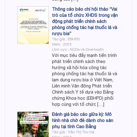
Thông cáo báo chí hội thảo “Vai
trò của tổ chức XHDS trong vận
động phát triển chính sách
phòng chống tác hại thuốc lá và
rượu bia”
Tác giả : EBHPD
Năm : 2015
Lĩnh vực : NCDs và OneHealth
Với mục tiêu đẩy mạnh tiến trình
phát triển chính sách theo
hướng xã hội hóa công tác
phòng chống tác hại thuốc lá và
lạm dụng rượu bia ở Việt Nam,
Liên minh Vận động Phát triển
Chính sách Y tế dựa vào Bằng
chứng Khoa học (EBHPD) phối
hợp cùng với tổ chức […]
Đánh giá báo cáo giữa kỳ: Mô
hình nhà chờ đẻ dành cho sản
phụ tại tỉnh Cao Bằng
Tác giả : Trần Thị Thu Hà