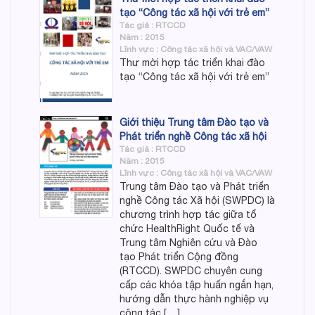
tạo “Công tác xã hội với trẻ em”
Tác giả : RTCCD
Năm : 2015
Lĩnh vực : Công tác xã hội và VAC/VAW
Thư mời hợp tác triển khai đào
tạo “Công tác xã hội với trẻ em”
Giới thiệu Trung tâm Đào tạo và
Phát triển nghề Công tác xã hội
Tác giả : RTCCD
Năm : 2015
Lĩnh vực : Công tác xã hội và VAC/VAW
Trung tâm Đào tạo và Phát triển
nghề Công tác Xã hội (SWPDC) là
chương trình hợp tác giữa tổ
chức HealthRight Quốc tế và
Trung tâm Nghiên cứu và Đào
tạo Phát triển Cộng đồng
(RTCCD). SWPDC chuyên cung
cấp các khóa tập huấn ngắn hạn,
hướng dẫn thực hành nghiệp vụ
công tác […]