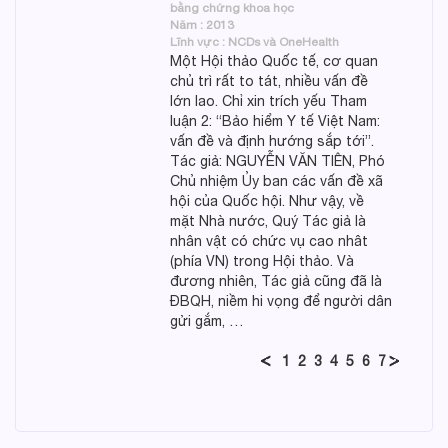
bằng chứng khoa học
Năm : 2013
Lĩnh vực : NCDs và OneHealth
Một Hội thảo Quốc tế, cơ quan
chủ trì rất to tát, nhiều vấn đề
lớn lao. Chỉ xin trích yếu Tham
luận 2: “Bảo hiểm Y tế Việt Nam:
vấn đề và định hướng sắp tới”.
Tác giả: NGUYỄN VĂN TIÊN, Phó
Chủ nhiệm Ủy ban các vấn đề xã
hội của Quốc hội. Như vậy, về
mặt Nhà nước, Quý Tác giả là
nhân vật có chức vụ cao nhât
(phía VN) trong Hội thảo. Và
đương nhiên, Tác giả cũng đã là
ĐBQH, niềm hi vọng để người dân
gửi gắm, …
1
2
3
4
5
6
7