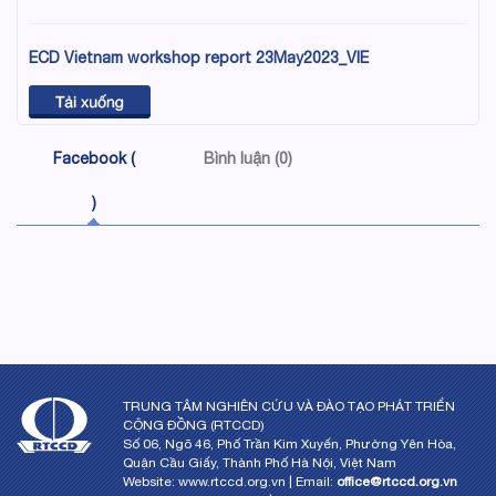
ECD Vietnam workshop report 23May2023_VIE
Facebook (
Bình luận (0)
)
TRUNG TÂM NGHIÊN CỨU VÀ ĐÀO TẠO PHÁT TRIỂN
CỘNG ĐỒNG (RTCCD)
Số 06, Ngõ 46, Phố Trần Kim Xuyến, Phường Yên Hòa,
Quận Cầu Giấy, Thành Phố Hà Nội, Việt Nam
Website: www.rtccd.org.vn | Email:
office@rtccd.org.vn