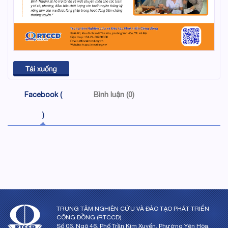
Facebook (
Bình luận (0)
)
TRUNG TÂM NGHIÊN CỨU VÀ ĐÀO TẠO PHÁT TRIỂN
CỘNG ĐỒNG (RTCCD)
Số 06, Ngõ 46, Phố Trần Kim Xuyến, Phường Yên Hòa,