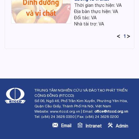
Thời gian thực hiện: VA
Địa bàn thực hiện: VA
Đối tác: VA
Nhà tài trợ: VA
1
TRUNG TÂM NGHIÊN CỨU VÀ ĐÀO TẠO PHÁT TRIỂN
CỘNG ĐỒNG (RTCCD)
Số 06, Ngõ 46, Phố Trần Kim Xuyến, Phường Yên Hòa,
Quận Cầu Giấy, Thành Phố Hà Nội, Việt Nam
Website: www.rtccd.org.vn | Email:
office@rtccd.org.vn
Tel: (+84) 24 3628 0350 | Fax: (+84) 24 3628 0200
Email
Intranet
Admin